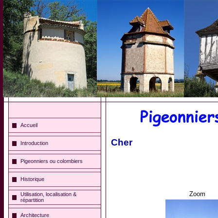
Accueil
Cher
Introduction
Pigeonniers ou colombiers
Historique
Zoom
Utilisation, localisation &
répartition
Architecture