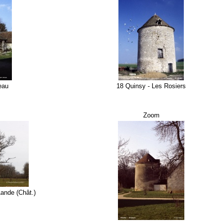
eau
18 Quinsy - Les Rosiers
Zoom
Lande (Chât.)