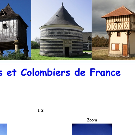
©
20
1
2
Zoom