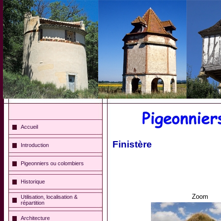
Accueil
Finistère
Introduction
Pigeonniers ou colombiers
Historique
Zoom
Utilisation, localisation &
répartition
Architecture