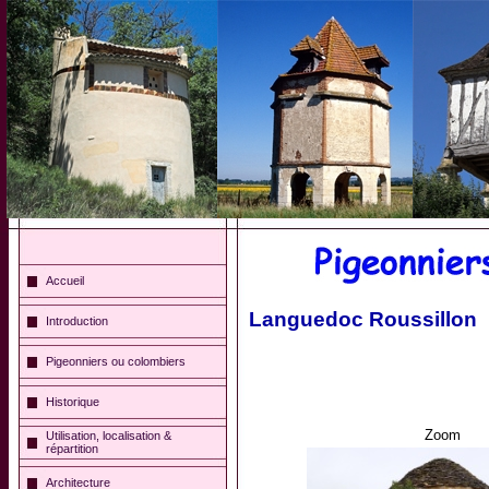
Accueil
Languedoc Roussillon
Introduction
Pigeonniers ou colombiers
Historique
Zoom
Utilisation, localisation &
répartition
Architecture