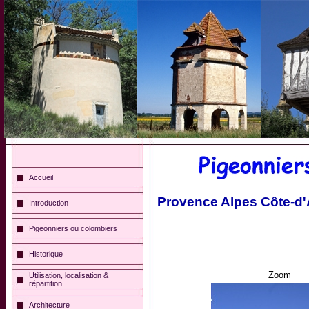
Accueil
Provence Alpes Côte-d'
Introduction
Pigeonniers ou colombiers
Historique
Zoom
Utilisation, localisation &
répartition
Architecture