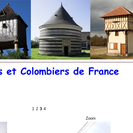
©
20
1
2
3
4
Zoom