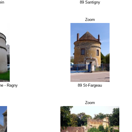
ein
89 Santigny
Zoom
ne - Ragny
89 St-Fargeau
Zoom