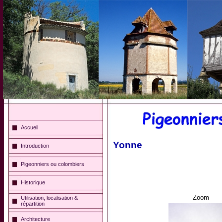
Accueil
Yonne
Introduction
Pigeonniers ou colombiers
Historique
Zoom
Utilisation, localisation &
répartition
Architecture