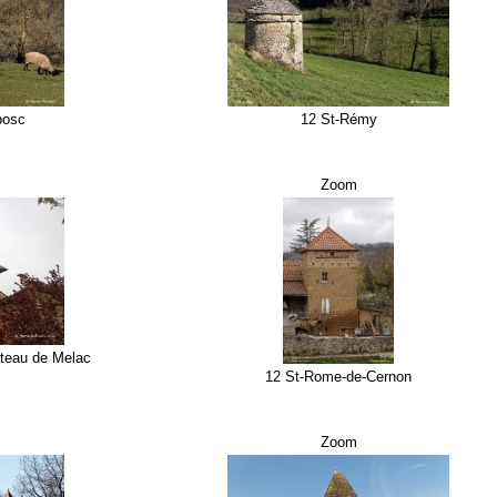
bosc
12 St-Rémy
Zoom
teau de Melac
12 St-Rome-de-Cernon
Zoom