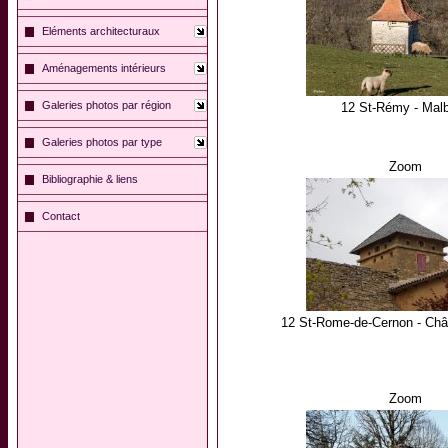
Eléments architecturaux
Aménagements intérieurs
Galeries photos par région
12 St-Rémy - Mal
Galeries photos par type
Zoom
Bibliographie & liens
Contact
12 St-Rome-de-Cernon - Châ
Zoom