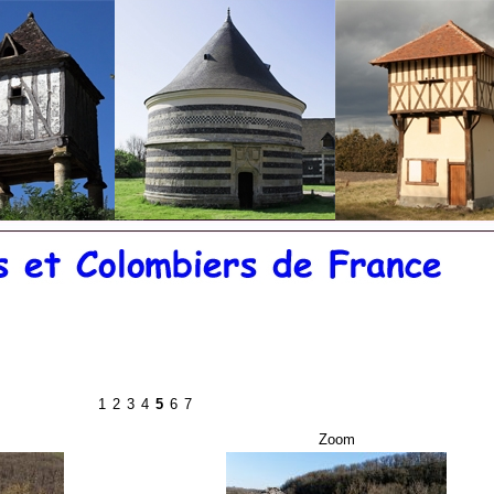
©
20
1
2
3
4
5
6
7
Zoom