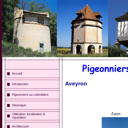
Accueil
Aveyron
Introduction
Pigeonniers ou colombiers
Historique
Zoom
Utilisation, localisation &
répartition
Architecture