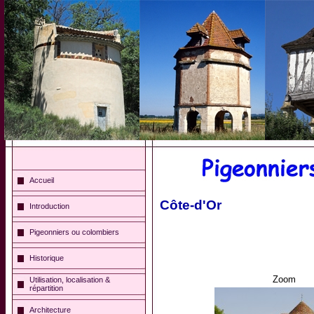
Accueil
Côte-d'Or
Introduction
Pigeonniers ou colombiers
Historique
Zoom
Utilisation, localisation &
répartition
Architecture