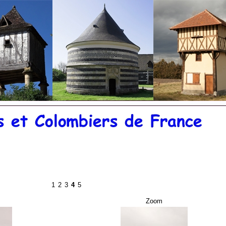
©
20
1
2
3
4
5
Zoom