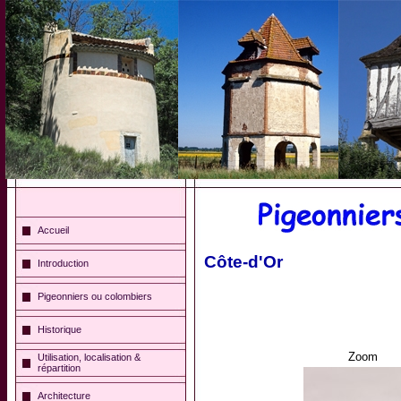
Accueil
Côte-d'Or
Introduction
Pigeonniers ou colombiers
Historique
Zoom
Utilisation, localisation &
répartition
Architecture