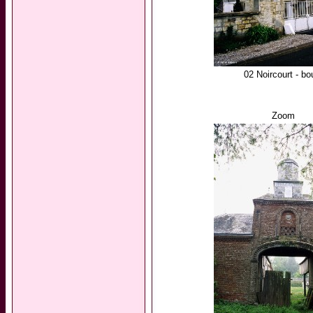
02 Noircourt - bo
Zoom