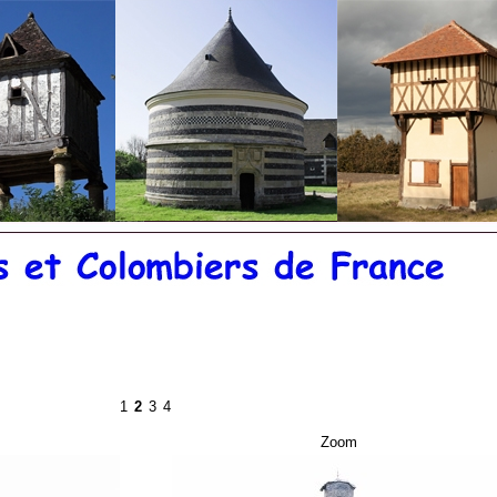
©
20
1
2
3
4
Zoom