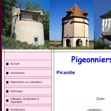
Accueil
Picardie
Introduction
Pigeonniers ou colombiers
Historique
Zoom
Utilisation, localisation &
répartition
Architecture