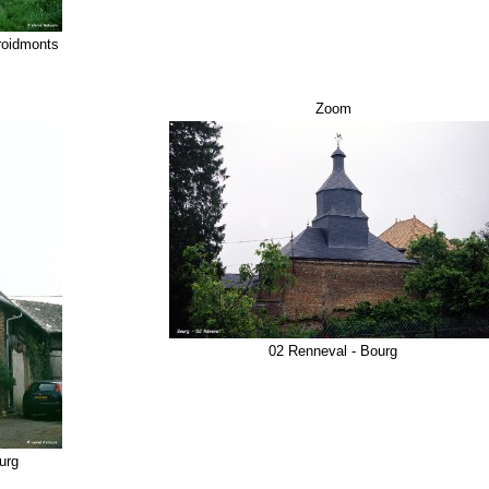
roidmonts
Zoom
02 Renneval - Bourg
urg