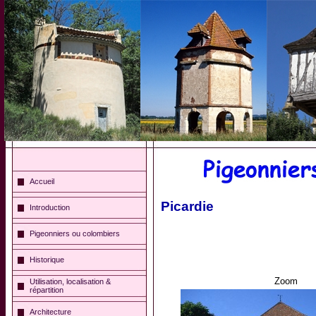
Accueil
Picardie
Introduction
Pigeonniers ou colombiers
Historique
Zoom
Utilisation, localisation &
répartition
Architecture