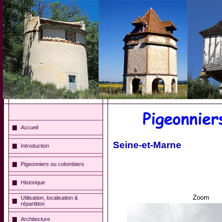
Accueil
Seine-et-Marne
Introduction
Pigeonniers ou colombiers
Historique
Zoom
Utilisation, localisation &
répartition
Architecture