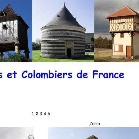
©
20
1
2
3
4
5
Zoom