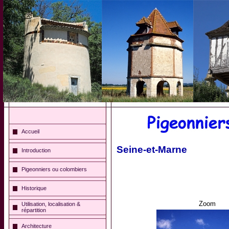
Accueil
Seine-et-Marne
Introduction
Pigeonniers ou colombiers
Historique
Zoom
Utilisation, localisation &
répartition
Architecture